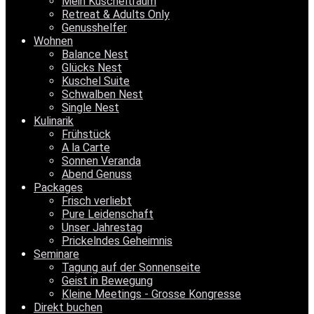
Mein Kuscheltraum
Retreat & Adults Only
Genusshelfer
Wohnen
Balance Nest
Glücks Nest
Kuschel Suite
Schwalben Nest
Single Nest
Kulinarik
Frühstück
A la Carte
Sonnen Veranda
Abend Genuss
Packages
Frisch verliebt
Pure Leidenschaft
Unser Jahrestag
Prickelndes Geheimnis
Seminare
Tagung auf der Sonnenseite
Geist in Bewegung
Kleine Meetings - Grosse Kongresse
Direkt buchen