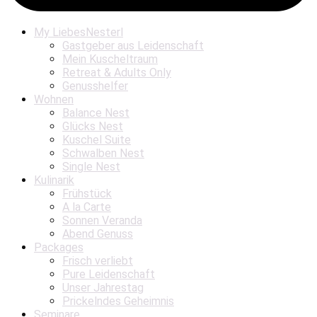
My LiebesNesterl
Gastgeber aus Leidenschaft
Mein Kuscheltraum
Retreat & Adults Only
Genusshelfer
Wohnen
Balance Nest
Glücks Nest
Kuschel Suite
Schwalben Nest
Single Nest
Kulinarik
Frühstück
A la Carte
Sonnen Veranda
Abend Genuss
Packages
Frisch verliebt
Pure Leidenschaft
Unser Jahrestag
Prickelndes Geheimnis
Seminare