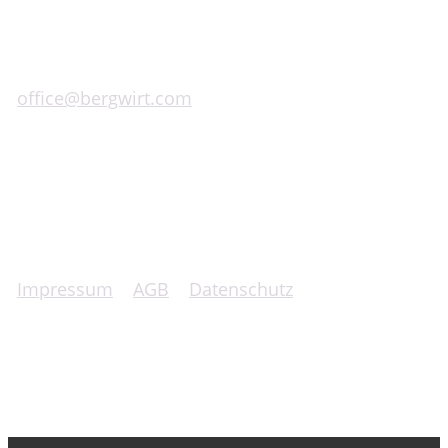
A-8593 Graden bei Köflach 127
+43 (0)660 100 5000
office@bergwirt.com
Impressum
|
AGB
|
Datenschutz