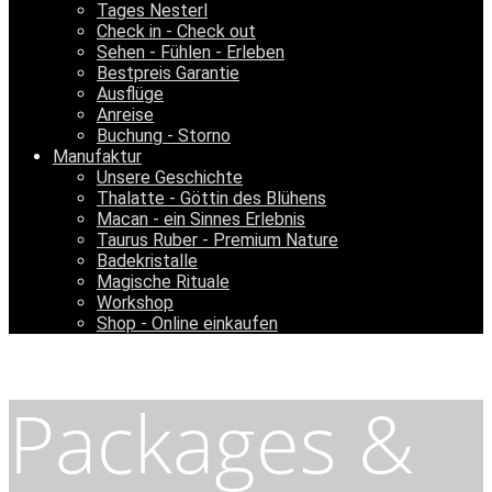
Tages Nesterl
Check in - Check out
Sehen - Fühlen - Erleben
Bestpreis Garantie
Ausflüge
Anreise
Buchung - Storno
Manufaktur
Unsere Geschichte
Thalatte - Göttin des Blühens
Macan - ein Sinnes Erlebnis
Taurus Ruber - Premium Nature
Badekristalle
Magische Rituale
Workshop
Shop - Online einkaufen
Packages &