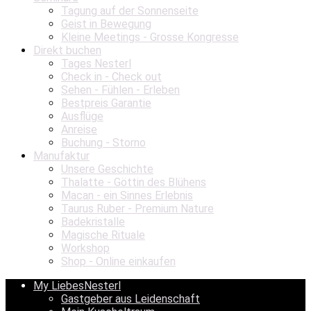
Tagung auf der Sonnenseite
Geist in Bewegung
Kleine Meetings - Grosse Kongresse
Direkt buchen
Tages Nesterl
Check in - Check out
Sehen - Fühlen - Erleben
Bestpreis Garantie
Ausflüge
Anreise
Buchung - Storno
Manufaktur
Unsere Geschichte
Thalatte - Göttin des Blühens
Macan - ein Sinnes Erlebnis
Taurus Ruber - Premium Nature
Badekristalle
Magische Rituale
Workshop
Shop - Online einkaufen
My LiebesNesterl
Gastgeber aus Leidenschaft