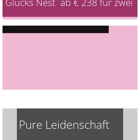
Glücks Nest ab € 238 für zwei
Error
Pure Leidenschaft
...