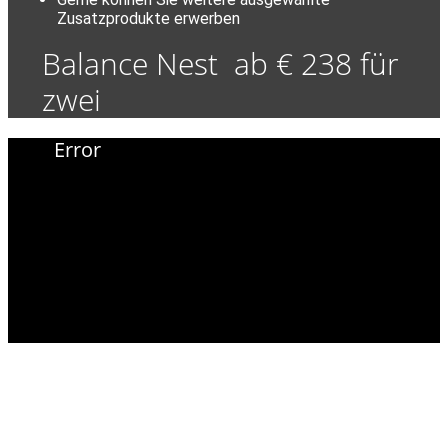
Zusatzprodukte erwerben
Balance Nest ab € 238 für
zwei
Error
LiebesNesterl
Bergwirt
Himmelreichplatz 1 & 2