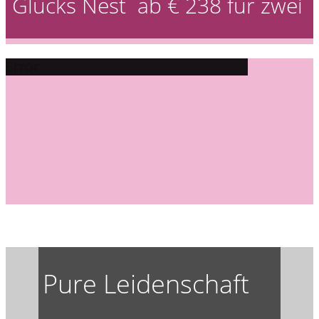
Glücks Nest ab € 238 für zwei
Error
Pure Leidenschaft
...