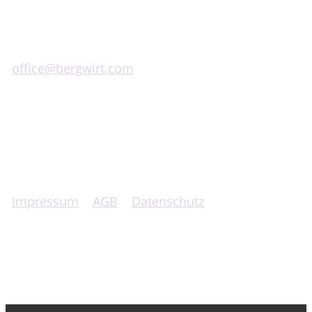
A-8593 Graden bei Köflach 127
+43 (0)660 100 5000
office@bergwirt.com
Impressum
|
AGB
|
Datenschutz