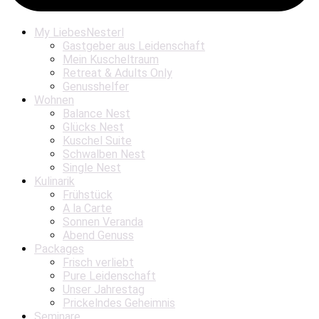
My LiebesNesterl
Gastgeber aus Leidenschaft
Mein Kuscheltraum
Retreat & Adults Only
Genusshelfer
Wohnen
Balance Nest
Glücks Nest
Kuschel Suite
Schwalben Nest
Single Nest
Kulinarik
Frühstück
A la Carte
Sonnen Veranda
Abend Genuss
Packages
Frisch verliebt
Pure Leidenschaft
Unser Jahrestag
Prickelndes Geheimnis
Seminare