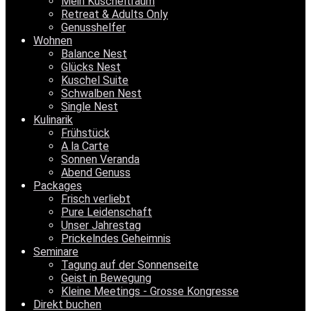
Mein Kuscheltraum
Retreat & Adults Only
Genusshelfer
Wohnen
Balance Nest
Glücks Nest
Kuschel Suite
Schwalben Nest
Single Nest
Kulinarik
Frühstück
A la Carte
Sonnen Veranda
Abend Genuss
Packages
Frisch verliebt
Pure Leidenschaft
Unser Jahrestag
Prickelndes Geheimnis
Seminare
Tagung auf der Sonnenseite
Geist in Bewegung
Kleine Meetings - Grosse Kongresse
Direkt buchen