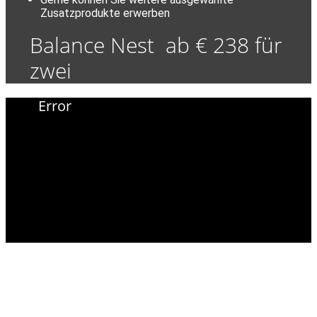
Zusatzprodukte erwerben
Balance Nest ab € 238 für
zwei
Error
LiebesNesterl
Bergwirt
Himmelreichplatz 1 & 2