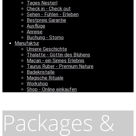
Tages Nesterl
Check in - Check out
Sehen - Fühlen - Erleben
Bestpreis Garantie
Ausflüge
Anreise
Buchung - Storno
Manufaktur
Unsere Geschichte
Thalatte - Göttin des Blühens
Macan - ein Sinnes Erlebnis
Taurus Ruber - Premium Nature
Badekristalle
Magische Rituale
Workshop
Shop - Online einkaufen
Packages &