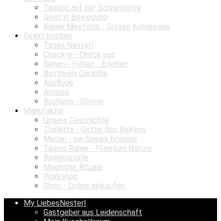
Tagung auf der Sonnenseite
Geist in Bewegung
Kleine Meetings - Grosse Kongresse
Direkt buchen
Tages Nesterl
Check in - Check out
Sehen - Fühlen - Erleben
Bestpreis Garantie
Ausflüge
Anreise
Buchung - Storno
Manufaktur
Unsere Geschichte
Thalatte - Göttin des Blühens
Macan - ein Sinnes Erlebnis
Taurus Ruber - Premium Nature
Badekristalle
Magische Rituale
Workshop
Shop - Online einkaufen
My LiebesNesterl
Gastgeber aus Leidenschaft