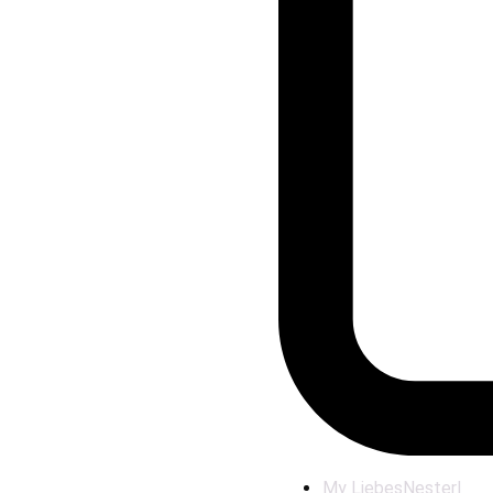
My LiebesNesterl