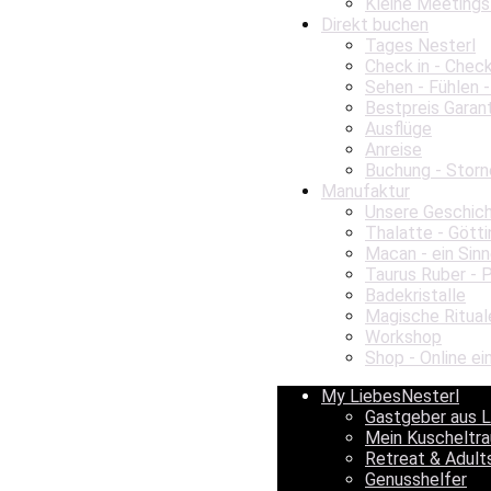
Kleine Meetings
Direkt buchen
Tages Nesterl
Check in - Chec
Sehen - Fühlen -
Bestpreis Garan
Ausflüge
Anreise
Buchung - Storn
Manufaktur
Unsere Geschic
Thalatte - Gött
Macan - ein Sinn
Taurus Ruber - 
Badekristalle
Magische Ritual
Workshop
Shop - Online ei
My LiebesNesterl
Gastgeber aus 
Mein Kuscheltr
Retreat & Adult
Genusshelfer