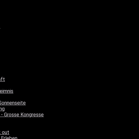
t
aft
eimnis
Sonnenseite
ng
 - Grosse Kongresse
k out
 Erleben