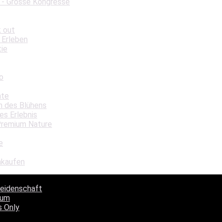
 - Grosse Kongresse
k out
 Erleben
tie
o
hte
in des Blühens
es Erlebnis
Premium Nature
e
nkaufen
Leidenschaft
aum
s Only