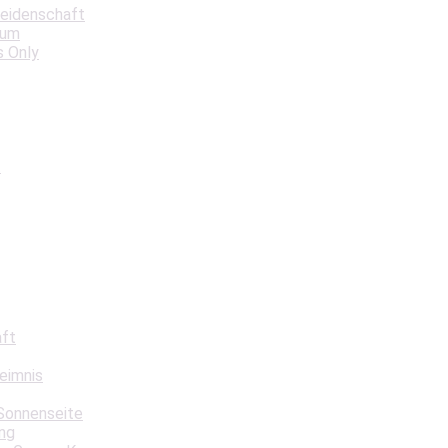
Leidenschaft
aum
s Only
t
aft
eimnis
Sonnenseite
ng