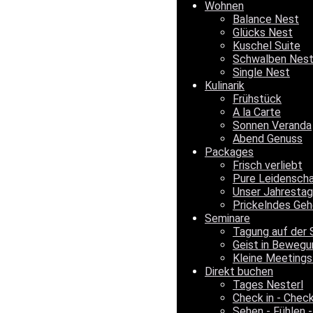
Wohnen
Balance Nest
Glücks Nest
Kuschel Suite
Schwalben Nes
Single Nest
Kulinarik
Frühstück
A la Carte
Sonnen Veranda
Abend Genuss
Packages
Frisch verliebt
Pure Leidensch
Unser Jahrestag
Prickelndes Geh
Seminare
Tagung auf der 
Geist in Bewegu
Kleine Meetings
Direkt buchen
Tages Nesterl
Check in - Chec
Sehen - Fühlen -