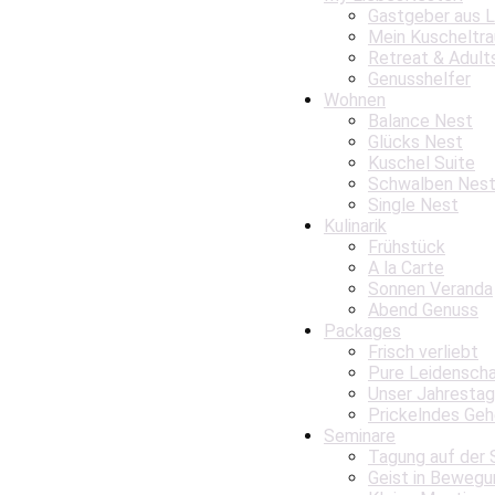
Gastgeber aus 
Mein Kuscheltr
Retreat & Adult
Genusshelfer
Wohnen
Balance Nest
Glücks Nest
Kuschel Suite
Schwalben Nes
Single Nest
Kulinarik
Frühstück
A la Carte
Sonnen Veranda
Abend Genuss
Packages
Frisch verliebt
Pure Leidensch
Unser Jahrestag
Prickelndes Geh
Seminare
Tagung auf der 
Geist in Bewegu