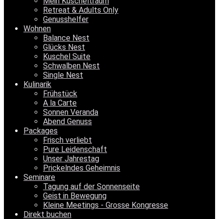
Mein Kuscheltraum
Retreat & Adults Only
Genusshelfer
Wohnen
Balance Nest
Glücks Nest
Kuschel Suite
Schwalben Nest
Single Nest
Kulinarik
Frühstück
A la Carte
Sonnen Veranda
Abend Genuss
Packages
Frisch verliebt
Pure Leidenschaft
Unser Jahrestag
Prickelndes Geheimnis
Seminare
Tagung auf der Sonnenseite
Geist in Bewegung
Kleine Meetings - Grosse Kongresse
Direkt buchen