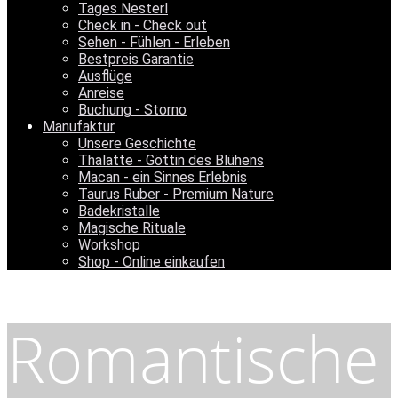
Tages Nesterl
Check in - Check out
Sehen - Fühlen - Erleben
Bestpreis Garantie
Ausflüge
Anreise
Buchung - Storno
Manufaktur
Unsere Geschichte
Thalatte - Göttin des Blühens
Macan - ein Sinnes Erlebnis
Taurus Ruber - Premium Nature
Badekristalle
Magische Rituale
Workshop
Shop - Online einkaufen
Romantische