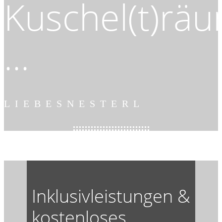
Kuschel(t)rä
...
LIEBESNESTERL
Inklusivleistungen &
kostenloses