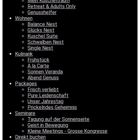
Mein Kuscheltraum
Retreat & Adults Only
Genusshelfer
Wohnen
Balance Nest
Glücks Nest
Kuschel Suite
Schwalben Nest
Single Nest
Kulinarik
Frühstück
A la Carte
Sonnen Veranda
Abend Genuss
Packages
Frisch verliebt
Pure Leidenschaft
Unser Jahrestag
Prickelndes Geheimnis
Seminare
Tagung auf der Sonnenseite
Geist in Bewegung
Kleine Meetings - Grosse Kongresse
Direkt buchen