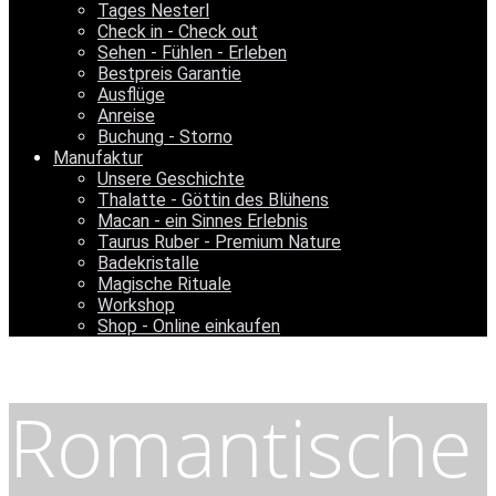
Tages Nesterl
Check in - Check out
Sehen - Fühlen - Erleben
Bestpreis Garantie
Ausflüge
Anreise
Buchung - Storno
Manufaktur
Unsere Geschichte
Thalatte - Göttin des Blühens
Macan - ein Sinnes Erlebnis
Taurus Ruber - Premium Nature
Badekristalle
Magische Rituale
Workshop
Shop - Online einkaufen
Romantische