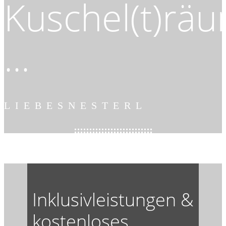
Kuschel(t)rä
...
LIEBESNESTERL
Inklusivleistungen &
kostenloses