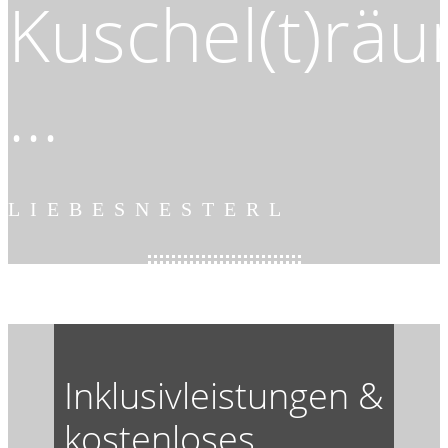
Kuschel(t)rä
...
LIEBESNESTERL
Inklusivleistungen &
kostenloses