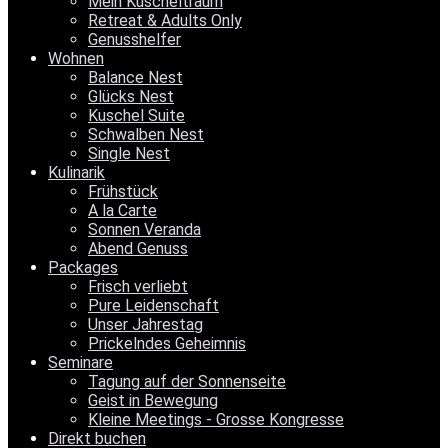
Mein Kuscheltraum
Retreat & Adults Only
Genusshelfer
Wohnen
Balance Nest
Glücks Nest
Kuschel Suite
Schwalben Nest
Single Nest
Kulinarik
Frühstück
A la Carte
Sonnen Veranda
Abend Genuss
Packages
Frisch verliebt
Pure Leidenschaft
Unser Jahrestag
Prickelndes Geheimnis
Seminare
Tagung auf der Sonnenseite
Geist in Bewegung
Kleine Meetings - Grosse Kongresse
Direkt buchen