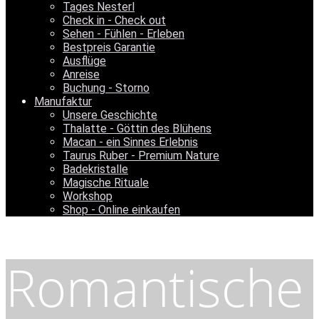
Tages Nesterl
Check in - Check out
Sehen - Fühlen - Erleben
Bestpreis Garantie
Ausflüge
Anreise
Buchung - Storno
Manufaktur
Unsere Geschichte
Thalatte - Göttin des Blühens
Macan - ein Sinnes Erlebnis
Taurus Ruber - Premium Nature
Badekristalle
Magische Rituale
Workshop
Shop - Online einkaufen
Romantische