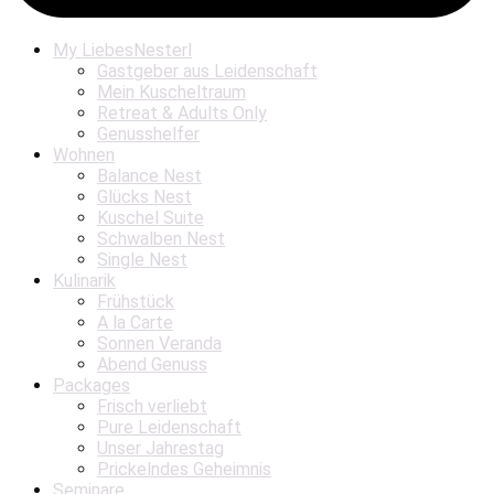
My LiebesNesterl
Gastgeber aus Leidenschaft
Mein Kuscheltraum
Retreat & Adults Only
Genusshelfer
Wohnen
Balance Nest
Glücks Nest
Kuschel Suite
Schwalben Nest
Single Nest
Kulinarik
Frühstück
A la Carte
Sonnen Veranda
Abend Genuss
Packages
Frisch verliebt
Pure Leidenschaft
Unser Jahrestag
Prickelndes Geheimnis
Seminare