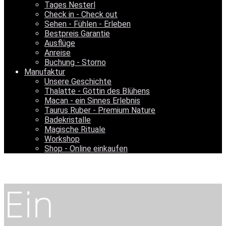
Tages Nesterl
Check in - Check out
Sehen - Fühlen - Erleben
Bestpreis Garantie
Ausflüge
Anreise
Buchung - Storno
Manufaktur
Unsere Geschichte
Thalatte - Göttin des Blühens
Macan - ein Sinnes Erlebnis
Taurus Ruber - Premium Nature
Badekristalle
Magische Rituale
Workshop
Shop - Online einkaufen
Ein