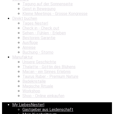
Tagung auf der Sonnenseite
Geist in Bewegung
Kleine Meetings - Grosse Kongresse
Direkt buchen
Tages Nesterl
Check in - Check out
Sehen - Fühlen - Erleben
Bestpreis Garantie
Ausflüge
Anreise
Buchung - Storno
Manufaktur
Unsere Geschichte
Thalatte - Göttin des Blühens
Macan - ein Sinnes Erlebnis
Taurus Ruber - Premium Nature
Badekristalle
Magische Rituale
Workshop
Shop - Online einkaufen
My LiebesNesterl
Gastgeber aus Leidenschaft