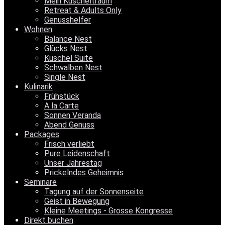
Mein Kuscheltraum
Retreat & Adults Only
Genusshelfer
Wohnen
Balance Nest
Glücks Nest
Kuschel Suite
Schwalben Nest
Single Nest
Kulinarik
Frühstück
A la Carte
Sonnen Veranda
Abend Genuss
Packages
Frisch verliebt
Pure Leidenschaft
Unser Jahrestag
Prickelndes Geheimnis
Seminare
Tagung auf der Sonnenseite
Geist in Bewegung
Kleine Meetings - Grosse Kongresse
Direkt buchen