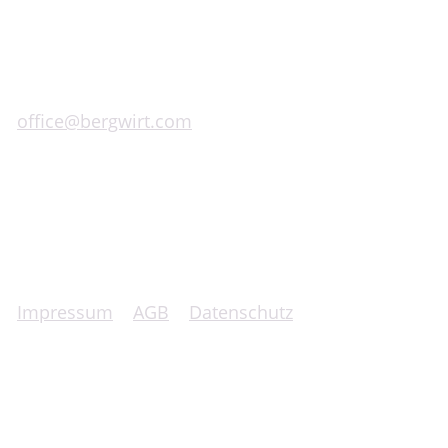
Himmelreichplatz 1 & 2
A-8593 Graden bei Köflach 127
+43 (0)660 100 5000
office@bergwirt.com
Impressum
|
AGB
|
Datenschutz