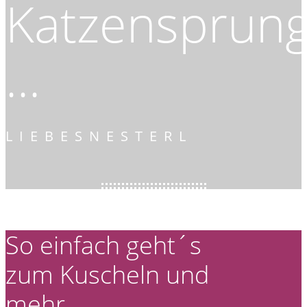
Katzensprun
...
LIEBESNESTERL
So einfach geht´s
zum Kuscheln und
mehr ...