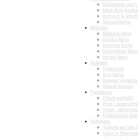
Gastgeber aus 
Mein Kuscheltr
Retreat & Adult
Genusshelfer
Wohnen
Balance Nest
Glücks Nest
Kuschel Suite
Schwalben Nes
Single Nest
Kulinarik
Frühstück
A la Carte
Sonnen Veranda
Abend Genuss
Packages
Frisch verliebt
Pure Leidensch
Unser Jahrestag
Prickelndes Geh
Seminare
Tagung auf der 
Geist in Bewegu