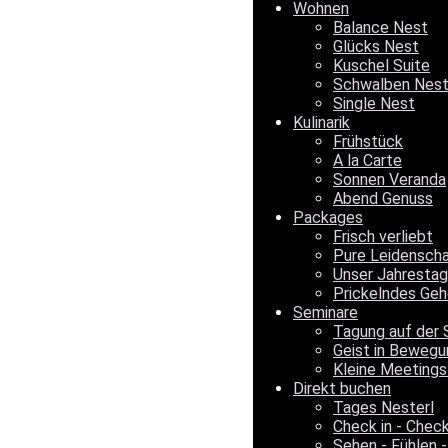
Wohnen
Balance Nest
Glücks Nest
Kuschel Suite
Schwalben Nes
Single Nest
Kulinarik
Frühstück
A la Carte
Sonnen Veranda
Abend Genuss
Packages
Frisch verliebt
Pure Leidensch
Unser Jahrestag
Prickelndes Geh
Seminare
Tagung auf der 
Geist in Bewegu
Kleine Meetings
Direkt buchen
Tages Nesterl
Check in - Chec
Sehen - Fühlen -