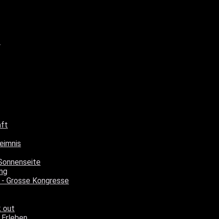
t
aft
eimnis
Sonnenseite
ng
 - Grosse Kongresse
k out
 Erleben