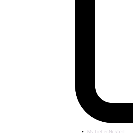
My LiebesNesterl