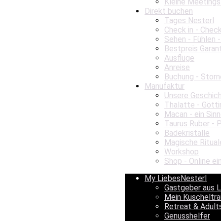
Kleine Meetings
Direkt buchen
Tages Nesterl
Check in - Chec
Sehen - Fühlen -
Bestpreis Garan
Ausflüge
Anreise
Buchung - Storn
Manufaktur
Unsere Geschic
Thalatte - Gött
Macan - ein Sinn
Taurus Ruber - 
Badekristalle
Magische Ritual
Workshop
Shop - Online ei
My LiebesNesterl
Gastgeber aus 
Mein Kuscheltr
Retreat & Adult
Genusshelfer