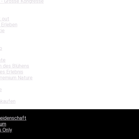
 - Grosse Kongresse
k out
 Erleben
tie
o
hte
in des Blühens
es Erlebnis
Premium Nature
e
nkaufen
Leidenschaft
aum
s Only