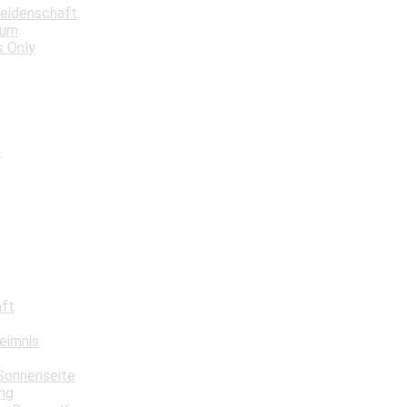
Leidenschaft
aum
s Only
t
aft
eimnis
Sonnenseite
ng